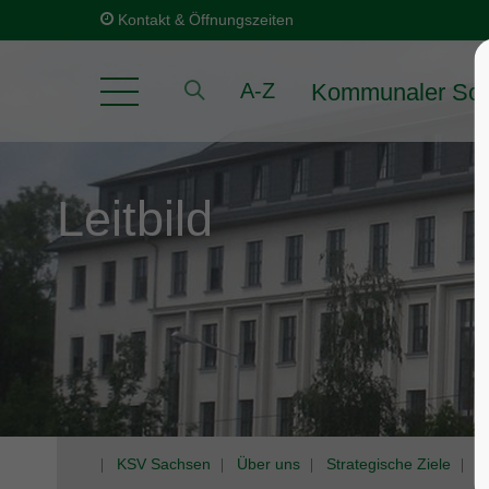
Kontakt & Öffnungszeiten
Kommunaler Soz
A-Z
Leitbild
KSV Sachsen
Über uns
Strategische Ziele
L