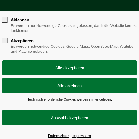
Ablehnen
ialverband Sachsen
– solidarisch sozial st
Es werden nur Notwendige Cookies zugelassen, damit die Website korrekt
funktioniert.
Akzeptieren
Es werden notwendige Cookies, Google Maps, OpenStreetMap, Youtube
und Matomo geladen.
Technisch erforderliche Cookies werden immer geladen.
eitbild
Datenschutz
Impressum