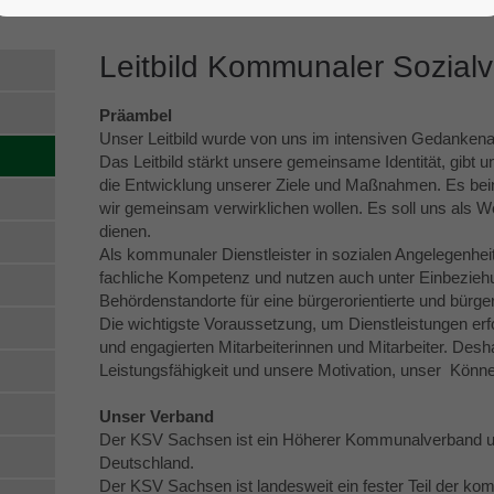
Leitbild Kommunaler Sozia
Präambel
Unser Leitbild wurde von uns im intensiven Gedankena
Das Leitbild stärkt unsere gemeinsame Identität, gibt un
die Entwicklung unserer Ziele und Maßnahmen. Es beinh
wir gemeinsam verwirklichen wollen. Es soll uns als W
dienen.
Als kommunaler Dienstleister in sozialen Angelegenhei
fachliche Kompetenz und nutzen auch unter Einbezieh
Behördenstandorte für eine bürgerorientierte und bürg
Die wichtigste Voraussetzung, um Dienstleistungen erf
und engagierten Mitarbeiterinnen und Mitarbeiter. Desh
Leistungsfähigkeit und unsere Motivation, unser Könn
Unser Verband
Der KSV Sachsen ist ein Höherer Kommunalverband un
Deutschland.
Der KSV Sachsen ist landesweit ein fester Teil der k