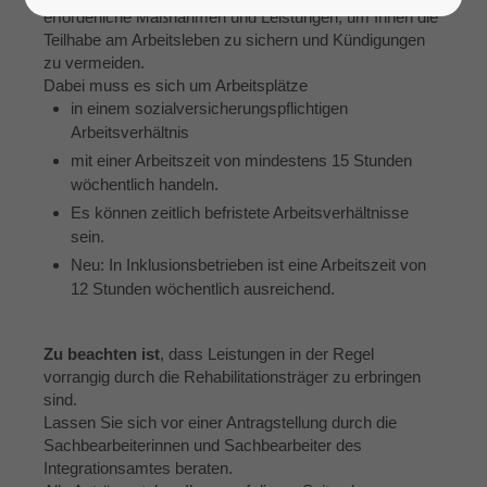
erforderliche Maßnahmen und Leistungen, um Ihnen die
Teilhabe am Arbeitsleben zu sichern und Kündigungen
zu vermeiden.
Dabei muss es sich um Arbeitsplätze
in einem sozialversicherungspflichtigen
Arbeitsverhältnis
mit einer Arbeitszeit von mindestens 15 Stunden
wöchentlich handeln.
Es können zeitlich befristete Arbeitsverhältnisse
sein.
Neu: In Inklusionsbetrieben ist eine Arbeitszeit von
12 Stunden wöchentlich ausreichend.
Zu beachten ist
, dass Leistungen in der Regel
vorrangig durch die Rehabilitationsträger zu erbringen
sind.
Lassen Sie sich vor einer Antragstellung durch die
Sachbearbeiterinnen und Sachbearbeiter des
Integrationsamtes beraten.