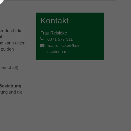
Kontakt
er durch die
Frau Reinicke
uf
0371 577 311
g kann unter
lisa.reinicke@ksv-
 zu den
sachsen.de
erschaft),
Bestattung
.
rung und die