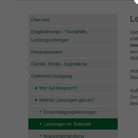
Le
Über uns
Eingliederungs- / Sozialhilfe,
Sti
erl
Leistungserbringer
mon
bes
Integrationsamt
Abf
Familie, Kinder, Jugendliche
Hin
Opferentschädigung
Wai
Wer hat Anspruch?
Auß
Der
Welche Leistungen gibt es?
Bes
Entschädigungsleistungen
Leistungen im Todesfall
Krankenbehandlung