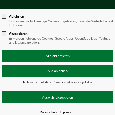
Ablehnen
ialverband Sachsen
– solidarisch sozial st
Es werden nur Notwendige Cookies zugelassen, damit die Website korrekt
funktioniert.
Akzeptieren
Es werden notwendige Cookies, Google Maps, OpenStreetMap, Youtube
und Matomo geladen.
g
Technisch erforderliche Cookies werden immer geladen.
tungen gibt es?
Leistungen im Todesfall
Datenschutz
Impressum