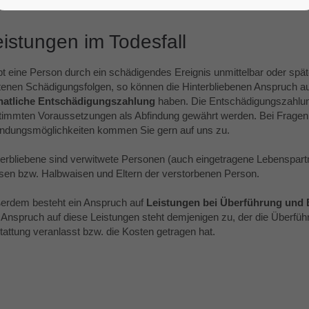
istungen im Todesfall
rbt eine Person durch ein schädigendes Ereignis unmittelbar oder spät
ittenen Schädigungsfolgen, so können die Hinterbliebenen Anspruch a
atliche Entschädigungszahlung
haben. Die Entschädigungszahlun
timmten Voraussetzungen als Abfindung gewährt werden. Bei Fragen
indungsmöglichkeiten kommen Sie gern auf uns zu.
terbliebene sind verwitwete Personen (auch eingetragene Lebenspartn
sen bzw. Halbwaisen und Eltern der verstorbenen Person.
erdem besteht ein Anspruch auf
Leistungen bei Überführung und 
 Anspruch auf diese Leistungen steht demjenigen zu, der die Überfüh
tattung veranlasst bzw. die Kosten getragen hat.