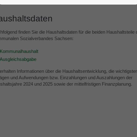
aushaltsdaten
hfolgend finden Sie die Haushaltsdaten für die beiden Haushaltsteile
munalen Sozialverbandes Sachsen:
Kommunalhaushalt
Ausgleichsabgabe
 erhalten Informationen über die Haushaltsentwicklung, die wichtigst
rägen und Aufwendungen bzw. Einzahlungen und Auszahlungen der
shaltsjahre 2024 und 2025 sowie der mittelfristigen Finanzplanung.