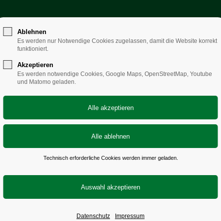
Ablehnen
ialverband Sachsen
– solidarisch sozial st
Es werden nur Notwendige Cookies zugelassen, damit die Website korrekt
funktioniert.
Akzeptieren
Es werden notwendige Cookies, Google Maps, OpenStreetMap, Youtube
und Matomo geladen.
Technisch erforderliche Cookies werden immer geladen.
Datenschutz
Impressum