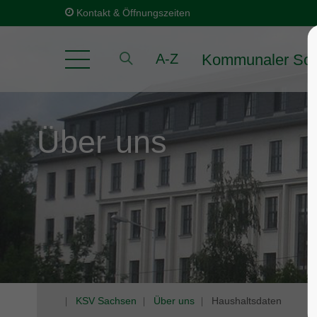
Kontakt & Öffnungszeiten
Kommunaler Soz
A-Z
Über uns
KSV Sachsen
Über uns
Haushaltsdaten