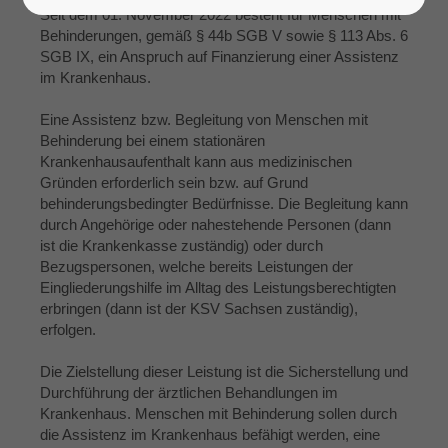
Seit dem 01. November 2022 besteht für Menschen mit
Behinderungen, gemäß § 44b SGB V sowie § 113 Abs. 6
SGB IX, ein Anspruch auf Finanzierung einer Assistenz
im Krankenhaus.
Eine Assistenz bzw. Begleitung von Menschen mit
Behinderung bei einem stationären
Krankenhausaufenthalt kann aus medizinischen
Gründen erforderlich sein bzw. auf Grund
behinderungsbedingter Bedürfnisse. Die Begleitung kann
durch Angehörige oder nahestehende Personen (dann
ist die Krankenkasse zuständig) oder durch
Bezugspersonen, welche bereits Leistungen der
Eingliederungshilfe im Alltag des Leistungsberechtigten
erbringen (dann ist der KSV Sachsen zuständig),
erfolgen.
Die Zielstellung dieser Leistung ist die Sicherstellung und
Durchführung der ärztlichen Behandlungen im
Krankenhaus. Menschen mit Behinderung sollen durch
die Assistenz im Krankenhaus befähigt werden, eine