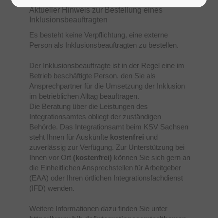
Aktueller Hinweis zur Bestellung eines
Inklusionsbeauftragten
Es besteht keine Verpflichtung, eine externe
Person als Inklusionsbeauftragten zu bestellen.
Der Inklusionsbeauftragte ist in der Regel eine im
Betrieb beschäftigte Person, den Sie als
Ansprechpartner für die Umsetzung der Inklusion
im betrieblichen Alltag beauftragen.
Die Beratung über die Leistungen des
Integrationsamtes obliegt der zuständigen
Behörde. Das Integrationsamt beim KSV Sachsen
steht Ihnen für Auskünfte
kostenfrei
und
zuverlässig zur Verfügung. Zur Unterstützung bei
Ihnen vor Ort
(kostenfrei)
können Sie sich gern an
die Einheitlichen Ansprechstellen für Arbeitgeber
(EAA) oder Ihren örtlichen Integrationsfachdienst
(IFD) wenden.
Weitere Informationen dazu finden Sie unter