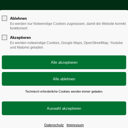
Ablehnen
ialverband Sachsen
– solidarisch sozial st
Es werden nur Notwendige Cookies zugelassen, damit die Website korrekt
funktioniert.
Akzeptieren
Es werden notwendige Cookies, Google Maps, OpenStreetMap, Youtube
und Matomo geladen.
 Jugendliche
Technisch erforderliche Cookies werden immer geladen.
lien
Förderung von Maßnahmen der künstlichen Befruchtung
Datenschutz
Impressum