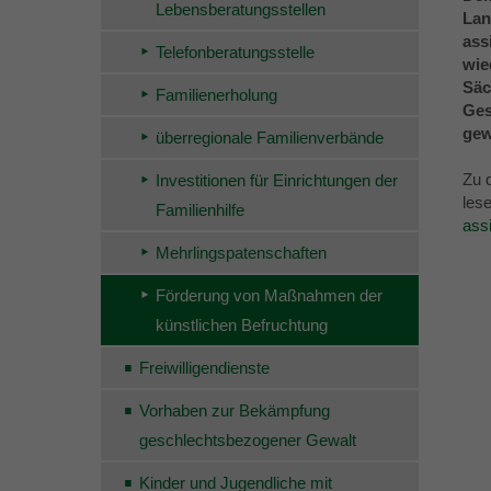
Lebensberatungsstellen
Lan
ass
Telefonberatungsstelle
wie
Säc
Familienerholung
Ges
gew
überregionale Familienverbände
Zu 
Investitionen für Einrichtungen der
lese
Familienhilfe
ass
Mehrlingspatenschaften
Förderung von Maßnahmen der
künstlichen Befruchtung
Freiwilligendienste
Vorhaben zur Bekämpfung
geschlechtsbezogener Gewalt
Kinder und Jugendliche mit