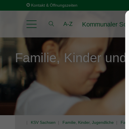
Kontakt & Öffnungszeiten
Kommunaler Soz
A-Z
Familie, Kinder und
KSV Sachsen
Familie, Kinder, Jugendliche
Fami