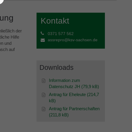
tung
Kontakt
ießlich der
0371 577 562
iche Hilfe
assrepro@ksv-sachsen.de
en und
nsch auf
Downloads
Information zum
Datenschutz JH (79,9 kB)
Antrag für Eheleute (214,7
kB)
Antrag für Partnerschaften
(211,8 kB)