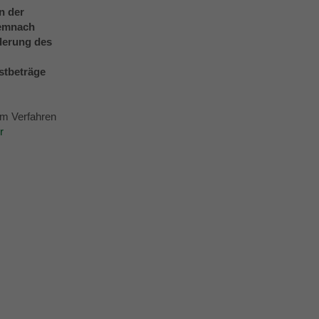
n der
demnach
rderung des
stbeträge
um Verfahren
r