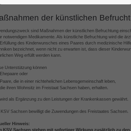
aßnahmen der künstlichen Befruch
endungszweck sind Maßnahmen der künstlichen Befruchtung einschl
ür notwendigen Medikamente. Als künstliche Befruchtung wird die ärztl
 Erfüllung des Kinderwunsches eines Paares durch medizinische Hilf
hniken bezeichnet, wenn nicht zu erwarten ist, dass dieser Kinderwu
ürlichen Weg erfüllt werden kann.
se Unterstützung können
Ehepaare oder
Paare, die in einer nichtehelichen Lebensgemeinschaft leben,
die ihren Wohnsitz im Freistaat Sachsen haben, erhalten.
 wird als Ergänzung zu den Leistungen der Krankenkassen gewährt.
 KSV Sachsen bewilligt die Zuwendungen des Freistaates Sachsen.
ueller Hinweis:
 KSV Sachsen stehen mit sofortiger Wirkung zusätzlich zu den